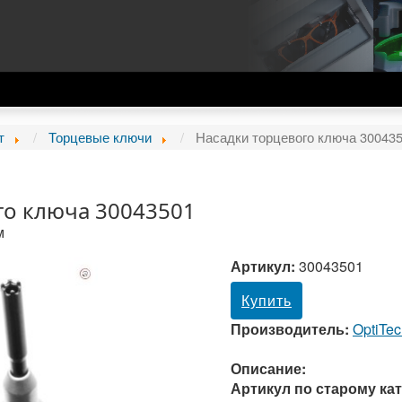
т
Торцевые ключи
Насадки торцевого ключа 30043
го ключа 30043501
м
Артикул:
30043501
Купить
Производитель:
OptiTe
Описание:
Артикул по старому кат