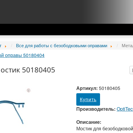
т
Все для работы с безободковыми оправами
Мета
ой оправы 50180404
остик 50180405
Артикул:
50180405
Купить
Производитель:
OptiTe
Описание:
Мостик для безободковой