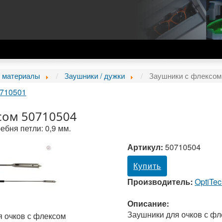
 материалы
Заушники / дужки
Заушники с флексом
0710501
сом 50710504
ебня петли: 0,9 мм.
Артикул:
50710504
Купить
Производитель:
OptiTe
Описание:
Заушники для очков с ф
 очков с флексом