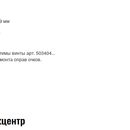
,9 мм
т
имы винты арт. 503404...
монта оправ очков.