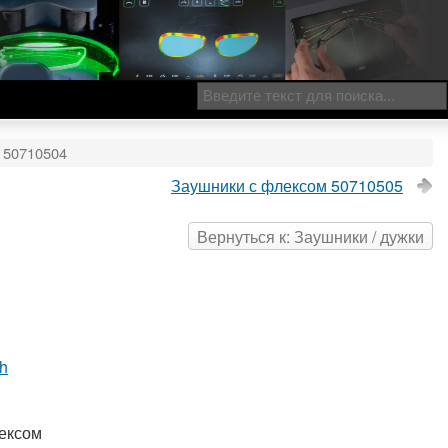
 50710504
Заушники с флексом 50710505
Вернуться к: Заушники / дужки
ch
лексом