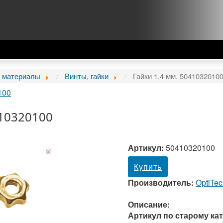
 материалы
Винты, гайки
Гайки 1,4 мм. 5041032010
100
410320100
Артикул:
50410320100
Купить
Производитель:
OptiTe
Описание:
Артикул по старому кат