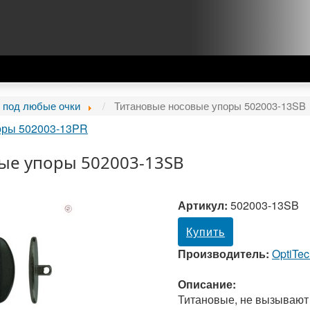
 под любые очки
Титановые носовые упоры 502003-13SB
оры 502003-13PR
ые упоры 502003-13SB
Артикул:
502003-13SB
Купить
Производитель:
OptiTe
Описание:
Титановые, не вызывают 