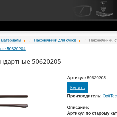
 материалы
Наконечники для очков
Наконечники, 
ные 50620204
андартные 50620205
Артикул:
50620205
Купить
Производитель:
OptiTe
Описание:
Артикул по старому кат