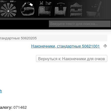
стандартные 50620205
Наконечники, стандартные 50621001
Вернуться к: Наконечники для очков
ch
алогу:
071462