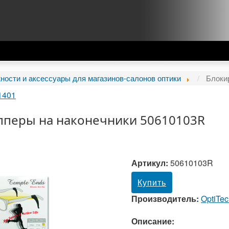
ости и аксессуары для магазинов-салонов оптики
Блоки
1401
опперы на наконечники 50610103R
Артикул:
50610103R
Купить
Производитель:
OptiTe
Описание: