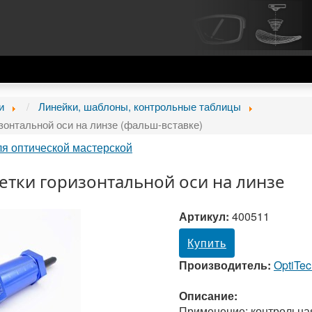
и
Линейки, шаблоны, контрольные таблицы
зонтальной оси на линзе (фальш-вставке)
ля оптической мастерской
етки горизонтальной оси на линзе
Артикул:
400511
Купить
Производитель:
OptiTe
Описание:
Применение: контрольна