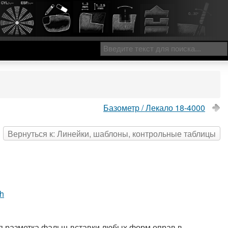
Базометр / Лекало 18-4000
Вернуться к: Линейки, шаблоны, контрольные таблицы
ch
я разметка фальш-вставки любых форм оправ в