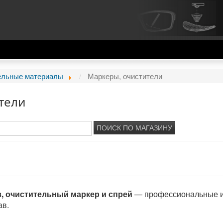
ельные материалы
Маркеры, очистители
тели
з, очистительный маркер и спрей
— профессиональные ин
ав.