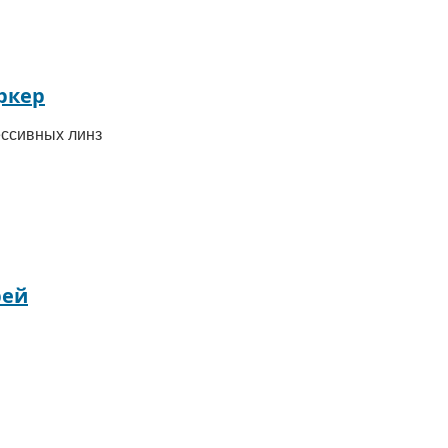
ркер
рессивных линз
рей