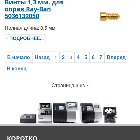
Винты 1,3 мм. для
оправ Ray-Ban
5036132050
Полная длина: 3,5 мм
ПОДРОБНЕЕ...
В начало
Назад
1
2
3
4
5
6
7
Вперед
В конец
Страница 3 из 7
КОРОТКО