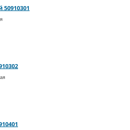
 50910301
вая
910302
авая
910401