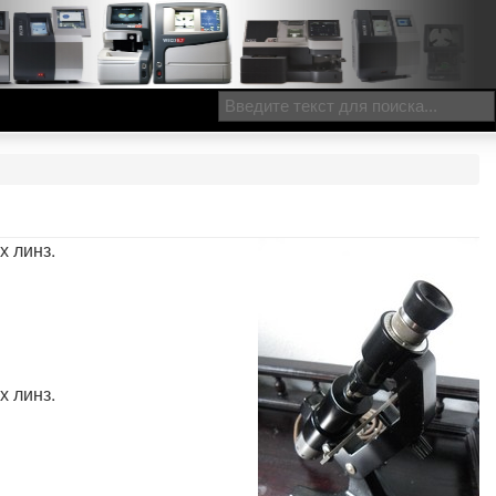
х линз.
х линз.