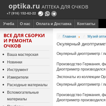
optika.ru
АПТЕКА ДЛЯ ОЧКОВ
+7 (916) 152-62-22
Учеба
О нас
Оплата и Доставка
Контакты
ВСЕ ДЛЯ СБОРКИ
Главная
Музей опт
И РЕМОНТА
Окулярный диоптримет
ОЧКОВ
Окулярный диоптриметр / л
Ваша мастерская
Новинки
Производство Германия, 
Диоптриметр производился с
Инструмент
Экспонаты из коллекции Op
Измерители
Окулярный диоптриметр / л
Расходные материалы
Вспомогательные
Производство Германия, 
материалы
Диоптриметр производился с