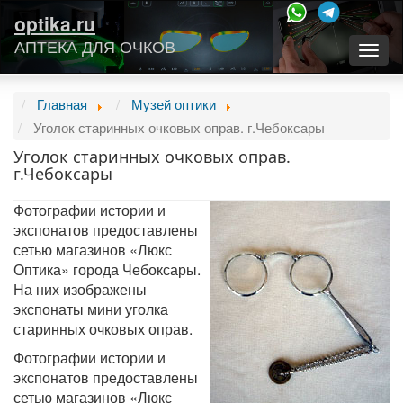
optika.ru
АПТЕКА ДЛЯ ОЧКОВ
Togg
navig
Главная
Музей оптики
Уголок старинных очковых оправ. г.Чебоксары
Уголок старинных очковых оправ.
г.Чебоксары
Фотографии истории и
экспонатов предоставлены
сетью магазинов «Люкс
Оптика» города Чебоксары.
На них изображены
экспонаты мини уголка
старинных очковых оправ.
Фотографии истории и
экспонатов предоставлены
сетью магазинов «Люкс