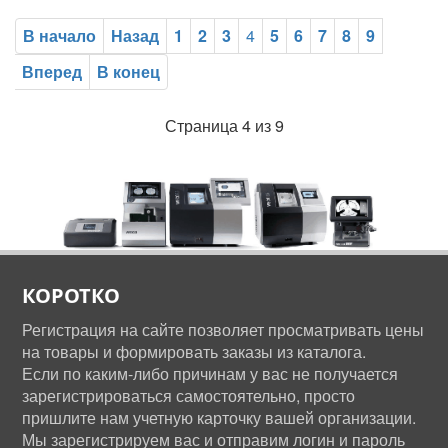
В начало
Назад
1
2
3
4
5
6
7
8
9
Вперед
В конец
Страница 4 из 9
КОРОТКО
Регистрация на сайте позволяет просматривать цены
на товары и формировать заказы из каталога.
Если по каким-либо причинам у вас не получается
зарегистрироваться самостоятельно, просто
пришлите нам учетную карточку вашей организации.
Мы зарегистрируем вас и отправим логин и пароль